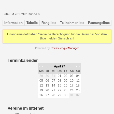
Blitz-EM 2017/18: Runde 6
Information
Tabelle
Rangliste
Teilnehmerliste
Paarungsliste
Unangemeldet haben Sie keine Berechtigung für die Daten der Vorjahre
Bitte melden Sie sich an!
Powered by
ChessLeagueManager
Terminkalender
«
‹
April 27
›
»
Mo
Di
Mi
Do
Fr
Sa
So
29
30
31
01
02
03
04
05
06
07
08
09
10
11
12
13
14
15
16
17
18
19
20
21
22
23
24
25
26
27
28
29
30
01
02
Vereine im Internet