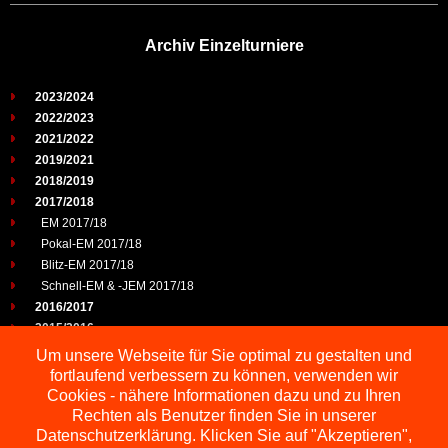
Archiv Einzelturniere
2023/2024
2022/2023
2021/2022
2019/2021
2018/2019
2017/2018
EM 2017/18
Pokal-EM 2017/18
Blitz-EM 2017/18
Schnell-EM & -JEM 2017/18
2016/2017
2015/2016
2014/2015
Um unsere Webseite für Sie optimal zu gestalten und
2013/2014
fortlaufend verbessern zu können, verwenden wir
2012/2013
Cookies - nähere Informationen dazu und zu Ihren
2011/2012
Rechten als Benutzer finden Sie in unserer
2010/2011
Datenschutzerklärung. Klicken Sie auf "Akzeptieren",