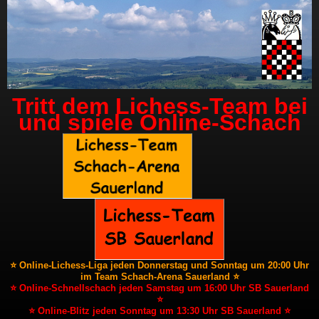
Tritt dem Lichess-Team bei
und spiele Online-Schach
⭐ Online-Lichess-Liga jeden Donnerstag und Sonntag um 20:00 Uhr
im Team Schach-Arena Sauerland ⭐
⭐ Online-Schnellschach jeden Samstag um 16:00 Uhr SB Sauerland
⭐
⭐ Online-Blitz jeden Sonntag um 13:30 Uhr SB Sauerland ⭐