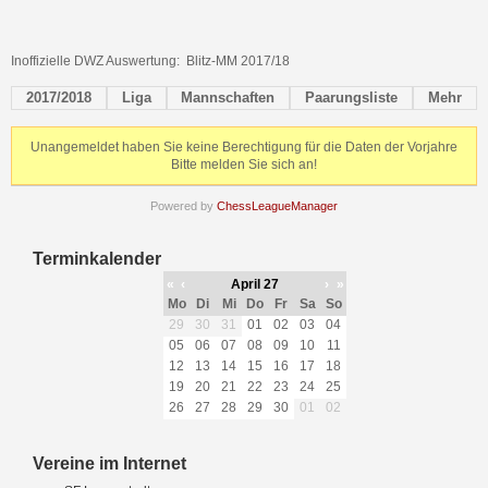
Inoffizielle DWZ Auswertung: Blitz-MM 2017/18
2017/2018
Liga
Mannschaften
Paarungsliste
Mehr
Unangemeldet haben Sie keine Berechtigung für die Daten der Vorjahre
Bitte melden Sie sich an!
Powered by
ChessLeagueManager
Terminkalender
«
‹
April 27
›
»
Mo
Di
Mi
Do
Fr
Sa
So
29
30
31
01
02
03
04
05
06
07
08
09
10
11
12
13
14
15
16
17
18
19
20
21
22
23
24
25
26
27
28
29
30
01
02
Vereine im Internet