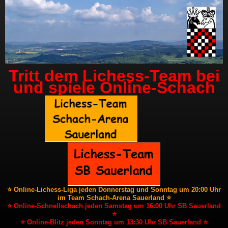
Tritt dem Lichess-Team bei
und spiele Online-Schach
⭐ Online-Lichess-Liga jeden Donnerstag und Sonntag um 20:00 Uhr
im Team Schach-Arena Sauerland ⭐
⭐ Online-Schnellschach jeden Samstag um 16:00 Uhr SB Sauerland
⭐
⭐ Online-Blitz jeden Sonntag um 13:30 Uhr SB Sauerland ⭐