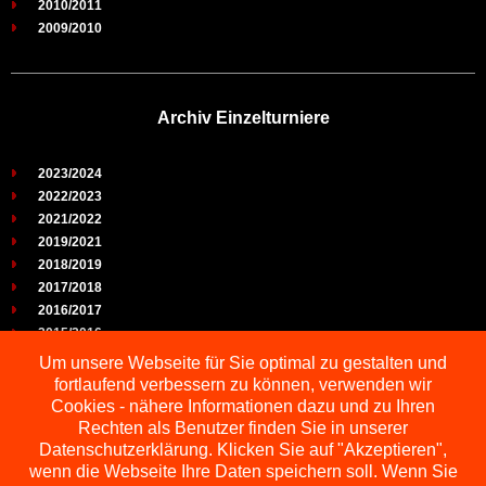
2010/2011
2009/2010
Archiv Einzelturniere
2023/2024
2022/2023
2021/2022
2019/2021
2018/2019
2017/2018
2016/2017
2015/2016
2014/2015
Um unsere Webseite für Sie optimal zu gestalten und
2013/2014
fortlaufend verbessern zu können, verwenden wir
2012/2013
Cookies - nähere Informationen dazu und zu Ihren
2011/2012
Rechten als Benutzer finden Sie in unserer
2010/2011
Datenschutzerklärung. Klicken Sie auf "Akzeptieren",
wenn die Webseite Ihre Daten speichern soll. Wenn Sie
2009/2010