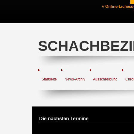
⭐ Online-Lichess
SCHACHBEZI
Startseite
News-Archiv
Ausschreibung
Chro
Die nächsten Termine