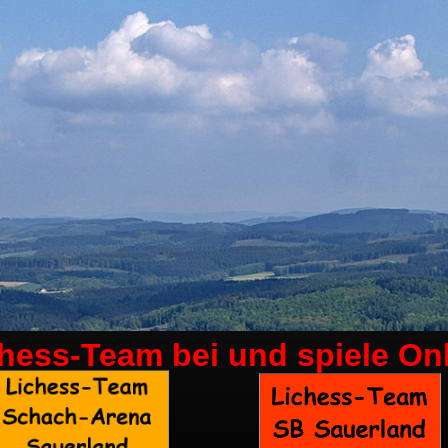
chess-Team bei
und spiele On