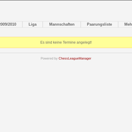
2009/2010
Liga
Mannschaften
Paarungsliste
Meh
Es sind keine Termine angelegt!
Powered by
ChessLeagueManager