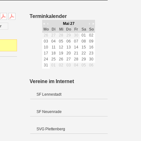
Terminkalender
«
‹
Mai 27
›
»
r
Mo
Di
Mi
Do
Fr
Sa
So
26
27
28
29
30
01
02
03
04
05
06
07
08
09
10
11
12
13
14
15
16
17
18
19
20
21
22
23
24
25
26
27
28
29
30
31
01
02
03
04
05
06
Vereine im Internet
SF Lennestadt
SF Neuenrade
SVG Plettenberg