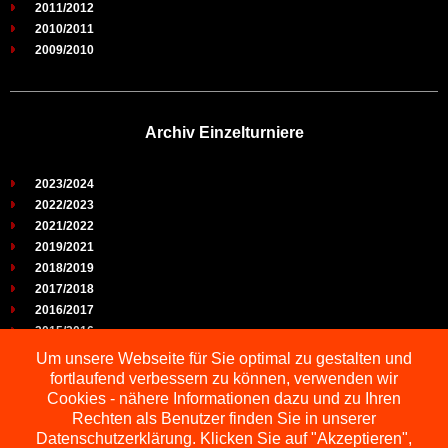
2011/2012
2010/2011
2009/2010
Archiv Einzelturniere
2023/2024
2022/2023
2021/2022
2019/2021
2018/2019
2017/2018
2016/2017
2015/2016
2014/2015
Um unsere Webseite für Sie optimal zu gestalten und
2013/2014
fortlaufend verbessern zu können, verwenden wir
2012/2013
Cookies - nähere Informationen dazu und zu Ihren
2011/2012
Rechten als Benutzer finden Sie in unserer
2010/2011
Datenschutzerklärung. Klicken Sie auf "Akzeptieren",