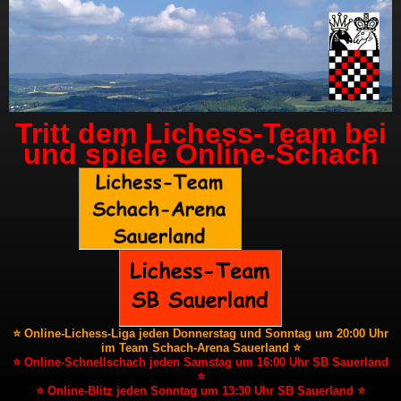
Tritt dem Lichess-Team bei
und spiele Online-Schach
⭐ Online-Lichess-Liga jeden Donnerstag und Sonntag um 20:00 Uhr
im Team Schach-Arena Sauerland ⭐
⭐ Online-Schnellschach jeden Samstag um 16:00 Uhr SB Sauerland
⭐
⭐ Online-Blitz jeden Sonntag um 13:30 Uhr SB Sauerland ⭐