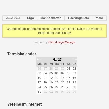
2012/2013
Liga
Mannschaften
Paarungsliste
Mehr
Unangemeldet haben Sie keine Berechtigung für die Daten der Vorjahre
Bitte melden Sie sich an!
Powered by
ChessLeagueManager
Terminkalender
«
‹
Mai 27
›
»
Mo
Di
Mi
Do
Fr
Sa
So
26
27
28
29
30
01
02
03
04
05
06
07
08
09
10
11
12
13
14
15
16
17
18
19
20
21
22
23
24
25
26
27
28
29
30
31
01
02
03
04
05
06
Vereine im Internet