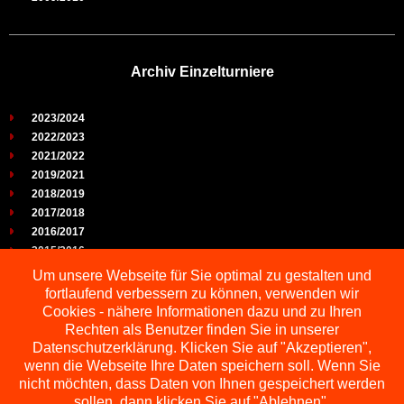
Archiv Einzelturniere
2023/2024
2022/2023
2021/2022
2019/2021
2018/2019
2017/2018
2016/2017
2015/2016
2014/2015
Um unsere Webseite für Sie optimal zu gestalten und
2013/2014
fortlaufend verbessern zu können, verwenden wir
2012/2013
Cookies - nähere Informationen dazu und zu Ihren
2011/2012
Rechten als Benutzer finden Sie in unserer
2010/2011
Datenschutzerklärung. Klicken Sie auf "Akzeptieren",
wenn die Webseite Ihre Daten speichern soll. Wenn Sie
2009/2010
nicht möchten, dass Daten von Ihnen gespeichert werden
sollen, dann klicken Sie auf "Ablehnen".