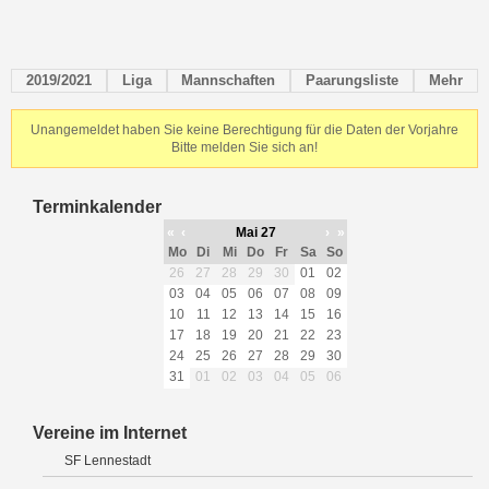
2019/2021
Liga
Mannschaften
Paarungsliste
Mehr
Unangemeldet haben Sie keine Berechtigung für die Daten der Vorjahre
Bitte melden Sie sich an!
Terminkalender
«
‹
Mai 27
›
»
Mo
Di
Mi
Do
Fr
Sa
So
26
27
28
29
30
01
02
03
04
05
06
07
08
09
10
11
12
13
14
15
16
17
18
19
20
21
22
23
24
25
26
27
28
29
30
31
01
02
03
04
05
06
Vereine im Internet
SF Lennestadt