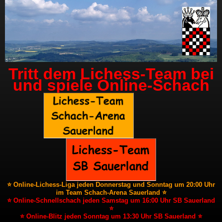
Tritt dem Lichess-Team bei
und spiele Online-Schach
⭐ Online-Lichess-Liga jeden Donnerstag und Sonntag um 20:00 Uhr
im Team Schach-Arena Sauerland ⭐
⭐ Online-Schnellschach jeden Samstag um 16:00 Uhr SB Sauerland
⭐
⭐ Online-Blitz jeden Sonntag um 13:30 Uhr SB Sauerland ⭐