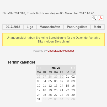
Blitz-MM 2017/18, Runde 6 (Rückrunde) am 05. November 2017 16:20
2017/2018
Liga
Mannschaften
Paarungsliste
Mehr
Unangemeldet haben Sie keine Berechtigung für die Daten der Vorjahre
Bitte melden Sie sich an!
Powered by
ChessLeagueManager
Terminkalender
«
‹
Mai 27
›
»
Mo
Di
Mi
Do
Fr
Sa
So
26
27
28
29
30
01
02
03
04
05
06
07
08
09
10
11
12
13
14
15
16
17
18
19
20
21
22
23
24
25
26
27
28
29
30
31
01
02
03
04
05
06