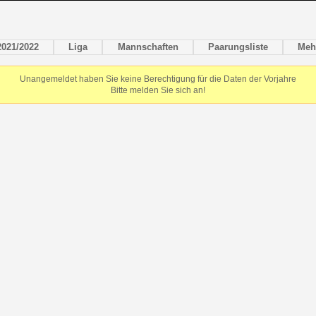
2021/2022
Liga
Mannschaften
Paarungsliste
Meh
Unangemeldet haben Sie keine Berechtigung für die Daten der Vorjahre
Bitte melden Sie sich an!