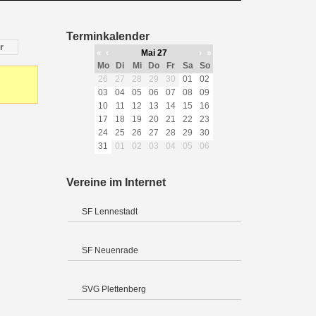
Terminkalender
r
«
‹
Mai 27
›
»
Mo
Di
Mi
Do
Fr
Sa
So
26
27
28
29
30
01
02
03
04
05
06
07
08
09
10
11
12
13
14
15
16
17
18
19
20
21
22
23
24
25
26
27
28
29
30
31
01
02
03
04
05
06
Vereine im Internet
SF Lennestadt
SF Neuenrade
SVG Plettenberg