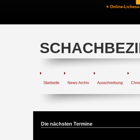
⭐ Online-Lichess
SCHACHBEZI
Startseite
News-Archiv
Ausschreibung
Chro
Die nächsten Termine