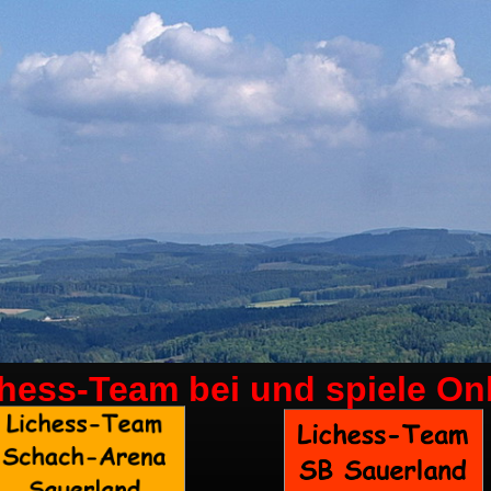
chess-Team bei
und spiele On