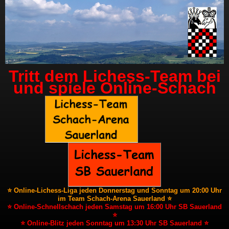
Tritt dem Lichess-Team bei
und spiele Online-Schach
⭐ Online-Lichess-Liga jeden Donnerstag und Sonntag um 20:00 Uhr
im Team Schach-Arena Sauerland ⭐
⭐ Online-Schnellschach jeden Samstag um 16:00 Uhr SB Sauerland
⭐
⭐ Online-Blitz jeden Sonntag um 13:30 Uhr SB Sauerland ⭐