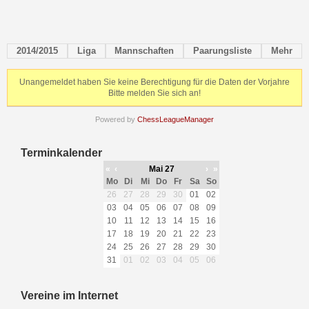
2014/2015
Liga
Mannschaften
Paarungsliste
Mehr
Unangemeldet haben Sie keine Berechtigung für die Daten der Vorjahre
Bitte melden Sie sich an!
Powered by
ChessLeagueManager
Terminkalender
«
‹
Mai 27
›
»
Mo
Di
Mi
Do
Fr
Sa
So
26
27
28
29
30
01
02
03
04
05
06
07
08
09
10
11
12
13
14
15
16
17
18
19
20
21
22
23
24
25
26
27
28
29
30
31
01
02
03
04
05
06
Vereine im Internet