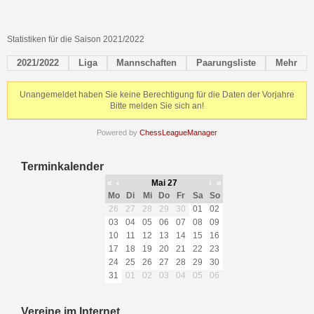
Statistiken für die Saison 2021/2022
2021/2022
Liga
Mannschaften
Paarungsliste
Mehr
Unangemeldet haben Sie keine Berechtigung für die Daten der Vorjahre
Bitte melden Sie sich an!
Powered by
ChessLeagueManager
Terminkalender
«
‹
Mai 27
›
»
Mo
Di
Mi
Do
Fr
Sa
So
26
27
28
29
30
01
02
03
04
05
06
07
08
09
10
11
12
13
14
15
16
17
18
19
20
21
22
23
24
25
26
27
28
29
30
31
01
02
03
04
05
06
Vereine im Internet