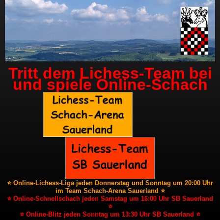
Tritt dem Lichess-Team bei
und spiele Online-Schach
⭐ Online-Lichess-Liga jeden Donnerstag und Sonntag um 20:00 Uhr
im Team Schach-Arena Sauerland ⭐
⭐ Online-Schnellschach jeden Samstag um 16:00 Uhr SB Sauerland
⭐
⭐ Online-Blitz jeden Sonntag um 13:30 Uhr SB Sauerland ⭐