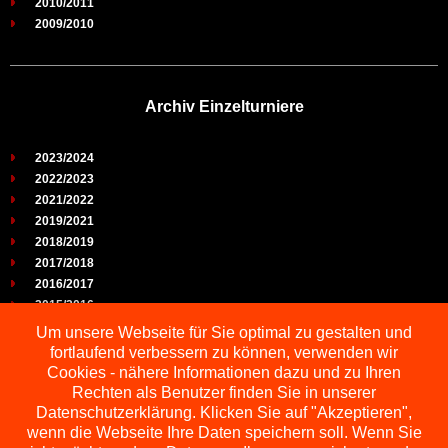
2010/2011
2009/2010
Archiv Einzelturniere
2023/2024
2022/2023
2021/2022
2019/2021
2018/2019
2017/2018
2016/2017
2015/2016
2014/2015
Um unsere Webseite für Sie optimal zu gestalten und
2013/2014
fortlaufend verbessern zu können, verwenden wir
2012/2013
Cookies - nähere Informationen dazu und zu Ihren
2011/2012
Rechten als Benutzer finden Sie in unserer
2010/2011
Datenschutzerklärung. Klicken Sie auf "Akzeptieren",
wenn die Webseite Ihre Daten speichern soll. Wenn Sie
2009/2010