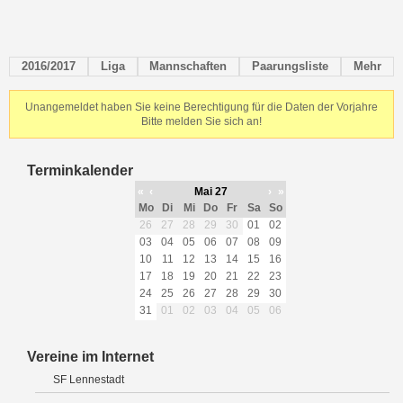
2016/2017
Liga
Mannschaften
Paarungsliste
Mehr
Unangemeldet haben Sie keine Berechtigung für die Daten der Vorjahre
Bitte melden Sie sich an!
Terminkalender
«
‹
Mai 27
›
»
Mo
Di
Mi
Do
Fr
Sa
So
26
27
28
29
30
01
02
03
04
05
06
07
08
09
10
11
12
13
14
15
16
17
18
19
20
21
22
23
24
25
26
27
28
29
30
31
01
02
03
04
05
06
Vereine im Internet
SF Lennestadt