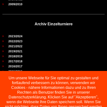
2009/2010
Archiv Einzelturniere
2023/2024
2022/2023
2021/2022
2019/2021
2018/2019
2017/2018
2016/2017
2015/2016
2014/2015
Um unsere Webseite für Sie optimal zu gestalten und
2013/2014
fortlaufend verbessern zu können, verwenden wir
2012/2013
Cookies - nähere Informationen dazu und zu Ihren
2011/2012
Rechten als Benutzer finden Sie in unserer
2010/2011
Datenschutzerklärung. Klicken Sie auf "Akzeptieren",
wenn die Webseite Ihre Daten speichern soll. Wenn Sie
2009/2010
nicht möchten, dass Daten von Ihnen gespeichert werden