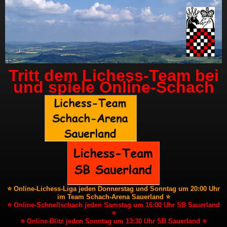
Tritt dem Lichess-Team bei
und spiele Online-Schach
⭐ Online-Lichess-Liga jeden Donnerstag und Sonntag um 20:00 Uhr
im Team Schach-Arena Sauerland ⭐
⭐ Online-Schnellschach jeden Samstag um 16:00 Uhr SB Sauerland
⭐
⭐ Online-Blitz jeden Sonntag um 13:30 Uhr SB Sauerland ⭐