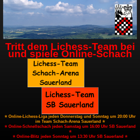
Tritt dem Lichess-Team bei
und spiele Online-Schach
⭐ Online-Lichess-Liga jeden Donnerstag und Sonntag um 20:00 Uhr
im Team Schach-Arena Sauerland ⭐
⭐ Online-Schnellschach jeden Samstag um 16:00 Uhr SB Sauerland
⭐
⭐ Online-Blitz jeden Sonntag um 13:30 Uhr SB Sauerland ⭐