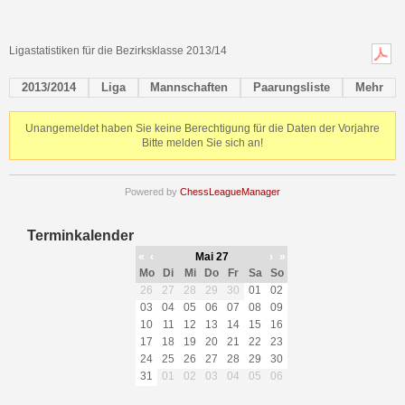
Ligastatistiken für die Bezirksklasse 2013/14
2013/2014
Liga
Mannschaften
Paarungsliste
Mehr
Unangemeldet haben Sie keine Berechtigung für die Daten der Vorjahre
Bitte melden Sie sich an!
Powered by
ChessLeagueManager
Terminkalender
«
‹
Mai 27
›
»
Mo
Di
Mi
Do
Fr
Sa
So
26
27
28
29
30
01
02
03
04
05
06
07
08
09
10
11
12
13
14
15
16
17
18
19
20
21
22
23
24
25
26
27
28
29
30
31
01
02
03
04
05
06