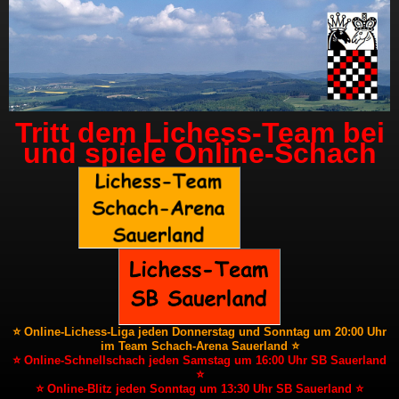
Tritt dem Lichess-Team bei
und spiele Online-Schach
⭐ Online-Lichess-Liga jeden Donnerstag und Sonntag um 20:00 Uhr
im Team Schach-Arena Sauerland ⭐
⭐ Online-Schnellschach jeden Samstag um 16:00 Uhr SB Sauerland
⭐
⭐ Online-Blitz jeden Sonntag um 13:30 Uhr SB Sauerland ⭐