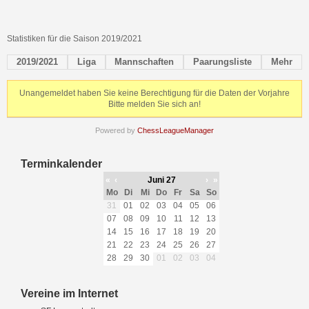
Statistiken für die Saison 2019/2021
2019/2021
Liga
Mannschaften
Paarungsliste
Mehr
Unangemeldet haben Sie keine Berechtigung für die Daten der Vorjahre
Bitte melden Sie sich an!
Powered by
ChessLeagueManager
Terminkalender
«
‹
Juni 27
›
»
Mo
Di
Mi
Do
Fr
Sa
So
31
01
02
03
04
05
06
07
08
09
10
11
12
13
14
15
16
17
18
19
20
21
22
23
24
25
26
27
28
29
30
01
02
03
04
Vereine im Internet