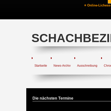
⭐ Online-Lichess
SCHACHBEZI
Startseite
News-Archiv
Ausschreibung
Chro
Die nächsten Termine