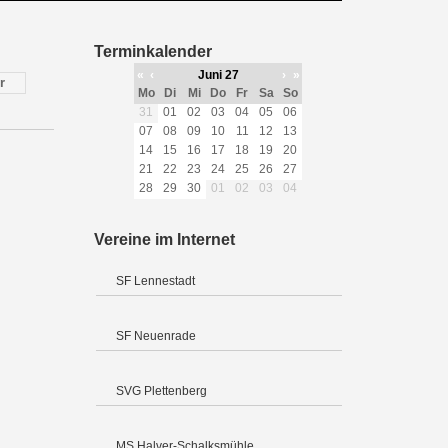
Terminkalender
«
‹
Juni 27
›
»
r
Mo
Di
Mi
Do
Fr
Sa
So
31
01
02
03
04
05
06
07
08
09
10
11
12
13
14
15
16
17
18
19
20
21
22
23
24
25
26
27
28
29
30
01
02
03
04
Vereine im Internet
SF Lennestadt
SF Neuenrade
SVG Plettenberg
MS Halver-Schalksmühle