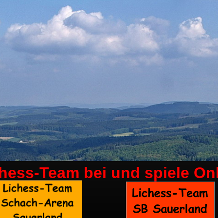
chess-Team bei
und spiele On