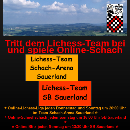
Tritt dem Lichess-Team bei
und spiele Online-Schach
⭐ Online-Lichess-Liga jeden Donnerstag und Sonntag um 20:00 Uhr
im Team Schach-Arena Sauerland ⭐
⭐ Online-Schnellschach jeden Samstag um 16:00 Uhr SB Sauerland
⭐
⭐ Online-Blitz jeden Sonntag um 13:30 Uhr SB Sauerland ⭐