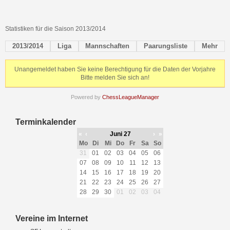
Statistiken für die Saison 2013/2014
2013/2014
Liga
Mannschaften
Paarungsliste
Mehr
Unangemeldet haben Sie keine Berechtigung für die Daten der Vorjahre
Bitte melden Sie sich an!
Powered by
ChessLeagueManager
Terminkalender
«
‹
Juni 27
›
»
Mo
Di
Mi
Do
Fr
Sa
So
31
01
02
03
04
05
06
07
08
09
10
11
12
13
14
15
16
17
18
19
20
21
22
23
24
25
26
27
28
29
30
01
02
03
04
Vereine im Internet