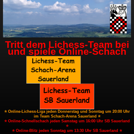
Tritt dem Lichess-Team bei
und spiele Online-Schach
⭐ Online-Lichess-Liga jeden Donnerstag und Sonntag um 20:00 Uhr
im Team Schach-Arena Sauerland ⭐
⭐ Online-Schnellschach jeden Samstag um 16:00 Uhr SB Sauerland
⭐
⭐ Online-Blitz jeden Sonntag um 13:30 Uhr SB Sauerland ⭐