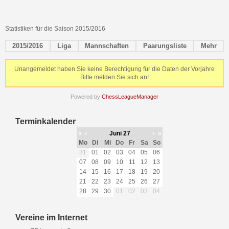
Statistiken für die Saison 2015/2016
2015/2016
Liga
Mannschaften
Paarungsliste
Mehr
Unangemeldet haben Sie keine Berechtigung für die Daten der Vorjahre
Bitte melden Sie sich an!
Powered by
ChessLeagueManager
Terminkalender
«
‹
Juni 27
›
»
Mo
Di
Mi
Do
Fr
Sa
So
31
01
02
03
04
05
06
07
08
09
10
11
12
13
14
15
16
17
18
19
20
21
22
23
24
25
26
27
28
29
30
01
02
03
04
Vereine im Internet