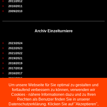
2011/2012
2010/2011
2009/2010
Archiv Einzelturniere
2023/2024
2022/2023
2021/2022
2019/2021
2018/2019
2017/2018
2016/2017
2015/2016
2014/2015
Um unsere Webseite für Sie optimal zu gestalten und
2013/2014
fortlaufend verbessern zu können, verwenden wir
2012/2013
Cookies - nähere Informationen dazu und zu Ihren
2011/2012
Rechten als Benutzer finden Sie in unserer
2010/2011
Datenschutzerklärung. Klicken Sie auf "Akzeptieren",