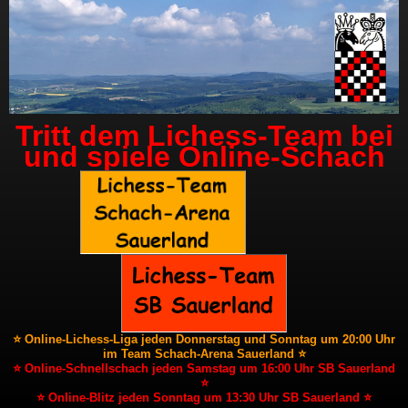
Tritt dem Lichess-Team bei
und spiele Online-Schach
⭐ Online-Lichess-Liga jeden Donnerstag und Sonntag um 20:00 Uhr
im Team Schach-Arena Sauerland ⭐
⭐ Online-Schnellschach jeden Samstag um 16:00 Uhr SB Sauerland
⭐
⭐ Online-Blitz jeden Sonntag um 13:30 Uhr SB Sauerland ⭐