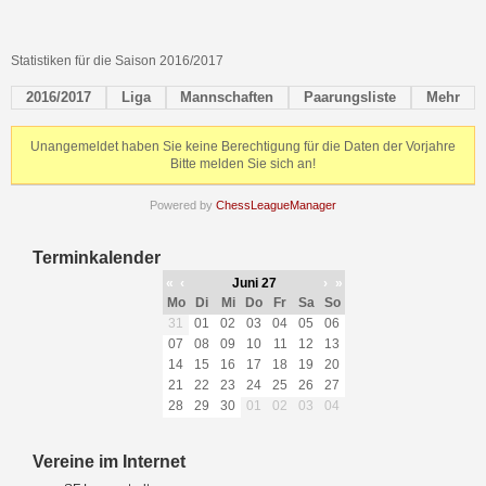
Statistiken für die Saison 2016/2017
2016/2017
Liga
Mannschaften
Paarungsliste
Mehr
Unangemeldet haben Sie keine Berechtigung für die Daten der Vorjahre
Bitte melden Sie sich an!
Powered by
ChessLeagueManager
Terminkalender
«
‹
Juni 27
›
»
Mo
Di
Mi
Do
Fr
Sa
So
31
01
02
03
04
05
06
07
08
09
10
11
12
13
14
15
16
17
18
19
20
21
22
23
24
25
26
27
28
29
30
01
02
03
04
Vereine im Internet