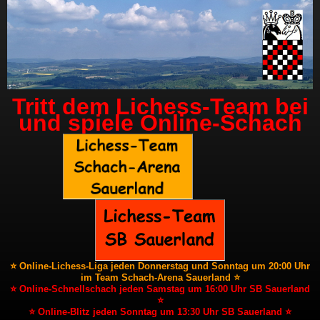
Tritt dem Lichess-Team bei
und spiele Online-Schach
⭐ Online-Lichess-Liga jeden Donnerstag und Sonntag um 20:00 Uhr
im Team Schach-Arena Sauerland ⭐
⭐ Online-Schnellschach jeden Samstag um 16:00 Uhr SB Sauerland
⭐
⭐ Online-Blitz jeden Sonntag um 13:30 Uhr SB Sauerland ⭐