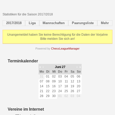
Statistiken für die Saison 2017/2018
2017/2018
Liga
Mannschaften
Paarungsliste
Mehr
Unangemeldet haben Sie keine Berechtigung für die Daten der Vorjahre
Bitte melden Sie sich an!
Powered by
ChessLeagueManager
Terminkalender
«
‹
Juni 27
›
»
Mo
Di
Mi
Do
Fr
Sa
So
31
01
02
03
04
05
06
07
08
09
10
11
12
13
14
15
16
17
18
19
20
21
22
23
24
25
26
27
28
29
30
01
02
03
04
Vereine im Internet