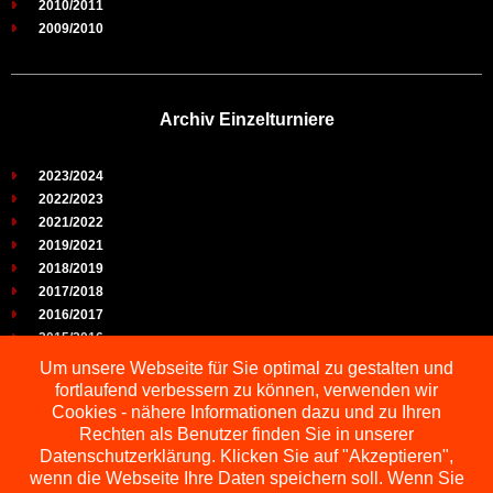
2010/2011
2009/2010
Archiv Einzelturniere
2023/2024
2022/2023
2021/2022
2019/2021
2018/2019
2017/2018
2016/2017
2015/2016
2014/2015
Um unsere Webseite für Sie optimal zu gestalten und
2013/2014
fortlaufend verbessern zu können, verwenden wir
2012/2013
Cookies - nähere Informationen dazu und zu Ihren
2011/2012
Rechten als Benutzer finden Sie in unserer
2010/2011
Datenschutzerklärung. Klicken Sie auf "Akzeptieren",
wenn die Webseite Ihre Daten speichern soll. Wenn Sie
2009/2010