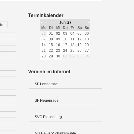
Terminkalender
«
‹
Juni 27
›
»
te
Mo
Di
Mi
Do
Fr
Sa
So
31
01
02
03
04
05
06
07
08
09
10
11
12
13
14
15
16
17
18
19
20
21
22
23
24
25
26
27
28
29
30
01
02
03
04
Vereine im Internet
SF Lennestadt
SF Neuenrade
SVG Plettenberg
MS Halver-Schalksmühle