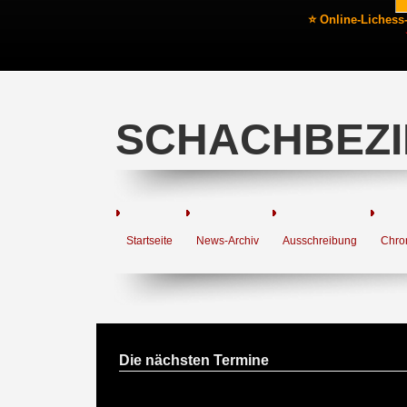
⭐ Online-Lichess
SCHACHBEZI
Startseite
News-Archiv
Ausschreibung
Chro
Die nächsten Termine