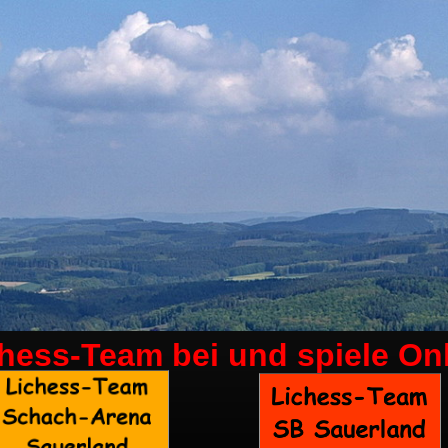
chess-Team bei
und spiele On