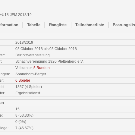
+U18-JEM 2018/19
nformation
Tabelle
Rangliste
Teilnehmerliste
Paarungslis
2018/2019
03 Oktober 2018 bis 03 Oktober 2018
ter:
Bezirksveranstaltung
r:
Schachvereinigung 1920 Plettenberg e.V.
Vollturnier,
5 Runden
ungen:
Sonneborn-Berger
er:
6 Spieler
tt:
1357 (4 Spieler)
ter:
Ergebnisdienst
ken
15
e:
8 (53.33%)
0 (0%)
iege:
7 (46.67%)