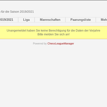
en für die Saison 2019/2021
2019/2021
Liga
Mannschaften
Paarungsliste
Meh
Unangemeldet haben Sie keine Berechtigung für die Daten der Vorjahre
Bitte melden Sie sich an!
Powered by
ChessLeagueManager