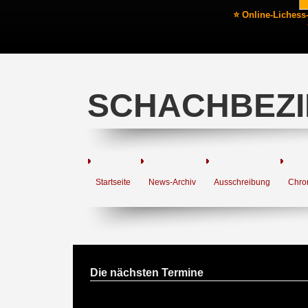
⭐ Online-Lichess
SCHACHBEZI
Startseite
News-Archiv
Ausschreibung
Chro
Die nächsten Termine