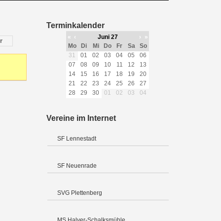
Terminkalender
«
‹
Juni 27
›
»
r
Mo
Di
Mi
Do
Fr
Sa
So
31
01
02
03
04
05
06
07
08
09
10
11
12
13
14
15
16
17
18
19
20
21
22
23
24
25
26
27
28
29
30
01
02
03
04
Vereine im Internet
SF Lennestadt
SF Neuenrade
SVG Plettenberg
MS Halver-Schalksmühle