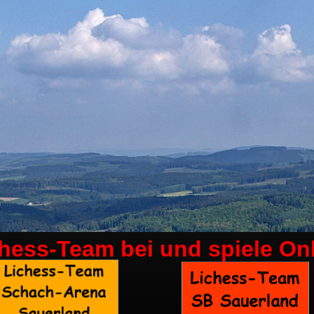
chess-Team bei
und spiele On