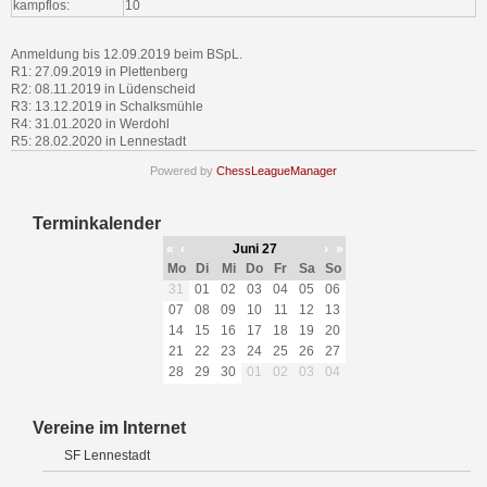
kampflos:
10
Anmeldung bis 12.09.2019 beim BSpL.
R1: 27.09.2019 in Plettenberg
R2: 08.11.2019 in Lüdenscheid
R3: 13.12.2019 in Schalksmühle
R4: 31.01.2020 in Werdohl
R5: 28.02.2020 in Lennestadt
Powered by
ChessLeagueManager
Terminkalender
«
‹
Juni 27
›
»
Mo
Di
Mi
Do
Fr
Sa
So
31
01
02
03
04
05
06
07
08
09
10
11
12
13
14
15
16
17
18
19
20
21
22
23
24
25
26
27
28
29
30
01
02
03
04
Vereine im Internet
SF Lennestadt