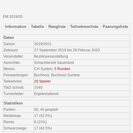
EM 2019/20
Information
Tabelle
Rangliste
Teilnehmerliste
Paarungsliste
Daten
Saison:
2019/2021
Zeitraum
27 September 2019 bis 28 Februar 2020
Veranstalter:
Bezirksveranstaltung
Ausrichter:
Schachbezirk Sauerland
Modus:
CH-System,
5 Runden
Feinwertungen:
Buchholz, Buchholz-Summe
Teilnehmer:
20 Spieler
TWZ-Schnitt:
1540
Turnierleiter:
Ergebnisdienst
Statistiken
Partien:
50, 40 gespielt
Weißsiege:
17 (42.5%)
Remis:
6 (15%)
Schwarzsiege:
17 (42.5%)