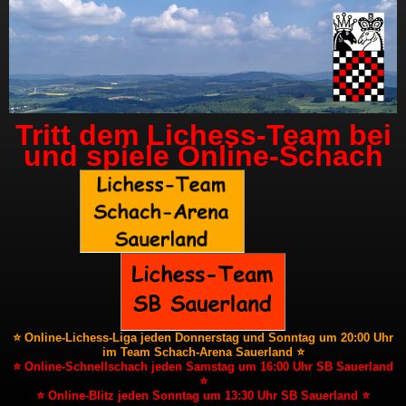
Tritt dem Lichess-Team bei
und spiele Online-Schach
⭐ Online-Lichess-Liga jeden Donnerstag und Sonntag um 20:00 Uhr
im Team Schach-Arena Sauerland ⭐
⭐ Online-Schnellschach jeden Samstag um 16:00 Uhr SB Sauerland
⭐
⭐ Online-Blitz jeden Sonntag um 13:30 Uhr SB Sauerland ⭐