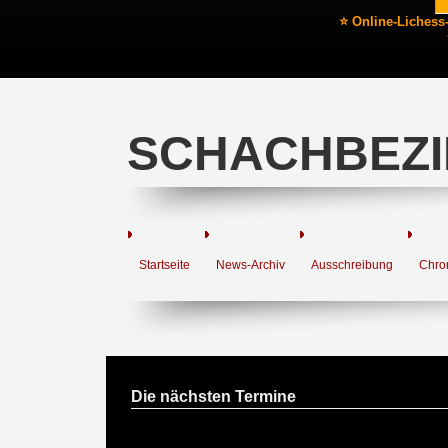
⭐ Online-Lichess
SCHACHBEZI
Startseite
News-Archiv
Ausschreibung
Chro
Die nächsten Termine