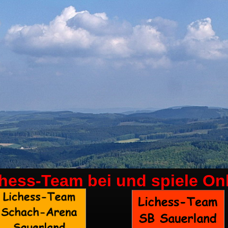
chess-Team bei
und spiele On