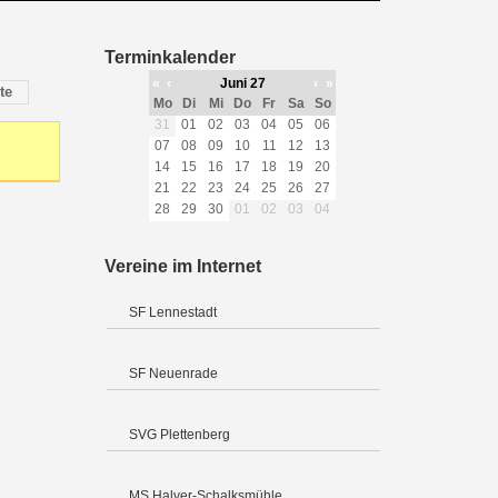
Terminkalender
«
‹
Juni 27
›
»
te
Mo
Di
Mi
Do
Fr
Sa
So
31
01
02
03
04
05
06
07
08
09
10
11
12
13
14
15
16
17
18
19
20
21
22
23
24
25
26
27
28
29
30
01
02
03
04
Vereine im Internet
SF Lennestadt
SF Neuenrade
SVG Plettenberg
MS Halver-Schalksmühle