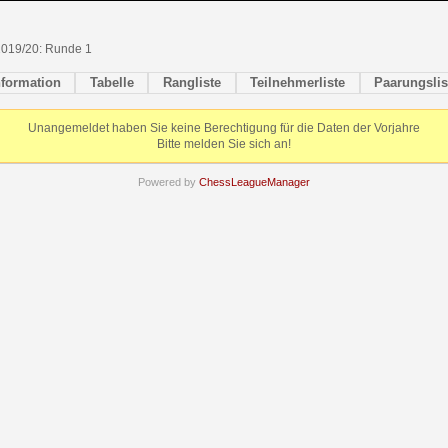
2019/20: Runde 1
nformation
Tabelle
Rangliste
Teilnehmerliste
Paarungslis
Unangemeldet haben Sie keine Berechtigung für die Daten der Vorjahre
Bitte melden Sie sich an!
Powered by
ChessLeagueManager