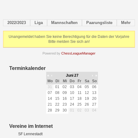
2022/2023
Liga
Mannschaften
Paarungsliste
Mehr
Unangemeldet haben Sie keine Berechtigung für die Daten der Vorjahre
Bitte melden Sie sich an!
Powered by
ChessLeagueManager
Terminkalender
«
‹
Juni 27
›
»
Mo
Di
Mi
Do
Fr
Sa
So
31
01
02
03
04
05
06
07
08
09
10
11
12
13
14
15
16
17
18
19
20
21
22
23
24
25
26
27
28
29
30
01
02
03
04
Vereine im Internet
SF Lennestadt