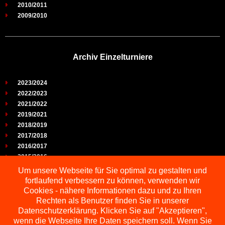
2010/2011
2009/2010
Archiv Einzelturniere
2023/2024
2022/2023
2021/2022
2019/2021
2018/2019
2017/2018
2016/2017
2015/2016
2014/2015
Um unsere Webseite für Sie optimal zu gestalten und
2013/2014
fortlaufend verbessern zu können, verwenden wir
2012/2013
Cookies - nähere Informationen dazu und zu Ihren
2011/2012
Rechten als Benutzer finden Sie in unserer
2010/2011
Datenschutzerklärung. Klicken Sie auf "Akzeptieren",
wenn die Webseite Ihre Daten speichern soll. Wenn Sie
2009/2010