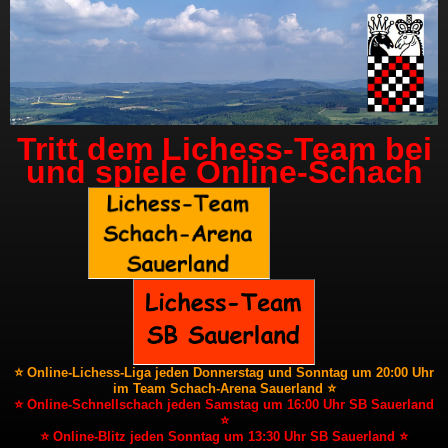
Tritt dem Lichess-Team bei
und spiele Online-Schach
⭐ Online-Lichess-Liga jeden Donnerstag und Sonntag um 20:00 Uhr
im Team Schach-Arena Sauerland ⭐
⭐ Online-Schnellschach jeden Samstag um 16:00 Uhr SB Sauerland
⭐
⭐ Online-Blitz jeden Sonntag um 13:30 Uhr SB Sauerland ⭐