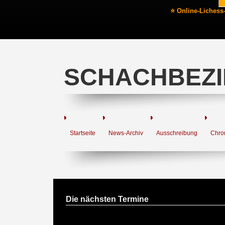
⭐ Online-Lichess
SCHACHBEZI
Startseite
News-Archiv
Ausschreibung
Chro
Die nächsten Termine