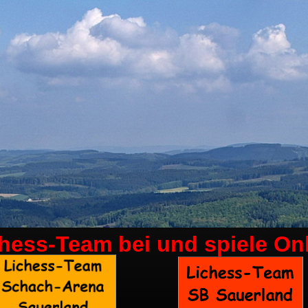
chess-Team bei
und spiele On