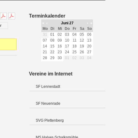
Terminkalender
«
‹
Juni 27
›
»
r
Mo
Di
Mi
Do
Fr
Sa
So
31
01
02
03
04
05
06
07
08
09
10
11
12
13
14
15
16
17
18
19
20
21
22
23
24
25
26
27
28
29
30
01
02
03
04
Vereine im Internet
SF Lennestadt
SF Neuenrade
SVG Plettenberg
MS Halver-Schalksmühle