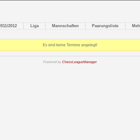
2011/2012
Liga
Mannschaften
Paarungsliste
Meh
Es sind keine Termine angelegt!
Powered by
ChessLeagueManager