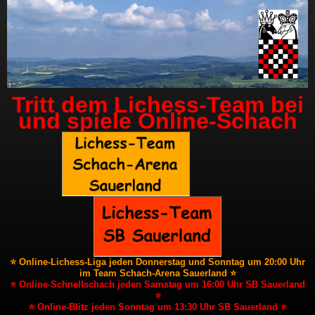
Tritt dem Lichess-Team bei
und spiele Online-Schach
⭐ Online-Lichess-Liga jeden Donnerstag und Sonntag um 20:00 Uhr
im Team Schach-Arena Sauerland ⭐
⭐ Online-Schnellschach jeden Samstag um 16:00 Uhr SB Sauerland
⭐
⭐ Online-Blitz jeden Sonntag um 13:30 Uhr SB Sauerland ⭐