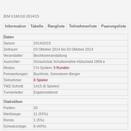
JEM U18/U16 2014/15
Information
Tabelle
Rangliste
Teilnehmerliste
Paarungsliste
Daten
Saison:
2014/2015
Zeitraum
03 Oktober 2014 bis 03 Oktober 2014
Veranstalter:
Bezirksveranstaltung
Ausrichter:
Schachclub Schalksmühle-Hülscheid 1959 e
Modus:
CH-System,
5 Runden
Feinwertungen:
Buchholz, Sonneborn-Berger
Teilnehmer:
8 Spieler
TWZ-Schnitt:
1415 (6 Spieler)
Turnierleiter:
Ergebnisdienst
Statistiken
Partien:
20
Weißsiege:
11 (55%)
Remis:
1 (5%)
Schwarzsiege:
8 (40%)