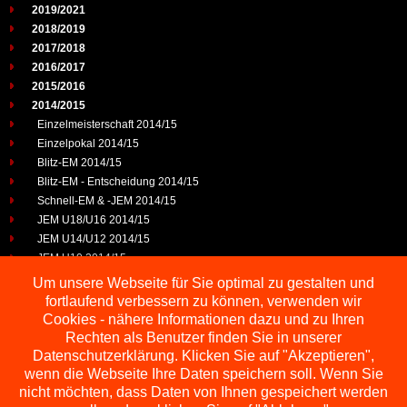
2019/2021
2018/2019
2017/2018
2016/2017
2015/2016
2014/2015
Einzelmeisterschaft 2014/15
Einzelpokal 2014/15
Blitz-EM 2014/15
Blitz-EM - Entscheidung 2014/15
Schnell-EM & -JEM 2014/15
JEM U18/U16 2014/15
JEM U14/U12 2014/15
JEM U10 2014/15
JEP U25 2014/15
Um unsere Webseite für Sie optimal zu gestalten und
2013/2014
fortlaufend verbessern zu können, verwenden wir
2012/2013
Cookies - nähere Informationen dazu und zu Ihren
2011/2012
Rechten als Benutzer finden Sie in unserer
2010/2011
Datenschutzerklärung. Klicken Sie auf "Akzeptieren",
wenn die Webseite Ihre Daten speichern soll. Wenn Sie
2009/2010
nicht möchten, dass Daten von Ihnen gespeichert werden