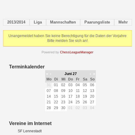
2013/2014
Liga
Mannschaften
Paarungsliste
Mehr
Unangemeldet haben Sie keine Berechtigung für die Daten der Vorjahre
Bitte melden Sie sich an!
Powered by
ChessLeagueManager
Terminkalender
«
‹
Juni 27
›
»
Mo
Di
Mi
Do
Fr
Sa
So
31
01
02
03
04
05
06
07
08
09
10
11
12
13
14
15
16
17
18
19
20
21
22
23
24
25
26
27
28
29
30
01
02
03
04
Vereine im Internet
SF Lennestadt