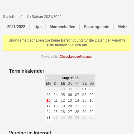
Statistiken für die Saison 2021/2022
2021/2022
Liga
Mannschaften
Paarungsliste
Mehr
Unangemeldet haben Sie keine Berechtigung für die Daten der Vorjahre
Bitte melden Sie sich an!
Powered by
ChessLeagueManager
Terminkalender
«
‹
August 26
›
»
Mo
Di
Mi
Do
Fr
Sa
So
27
28
29
30
31
01
02
03
04
05
06
07
08
09
10
11
12
13
14
15
16
17
18
19
20
21
22
23
24
25
26
27
28
29
30
31
01
02
03
04
05
06
Vereine im Internet