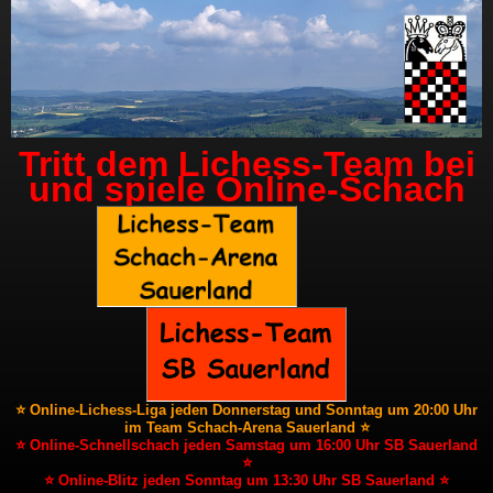
Tritt dem Lichess-Team bei
und spiele Online-Schach
⭐ Online-Lichess-Liga jeden Donnerstag und Sonntag um 20:00 Uhr
im Team Schach-Arena Sauerland ⭐
⭐ Online-Schnellschach jeden Samstag um 16:00 Uhr SB Sauerland
⭐
⭐ Online-Blitz jeden Sonntag um 13:30 Uhr SB Sauerland ⭐