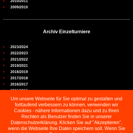
2010/2011
2009/2010
Archiv Einzelturniere
2023/2024
2022/2023
2021/2022
2019/2021
2018/2019
2017/2018
2016/2017
2015/2016
2014/2015
Um unsere Webseite für Sie optimal zu gestalten und
2013/2014
fortlaufend verbessern zu können, verwenden wir
2012/2013
Cookies - nähere Informationen dazu und zu Ihren
2011/2012
Rechten als Benutzer finden Sie in unserer
2010/2011
Datenschutzerklärung. Klicken Sie auf "Akzeptieren",
wenn die Webseite Ihre Daten speichern soll. Wenn Sie
2009/2010