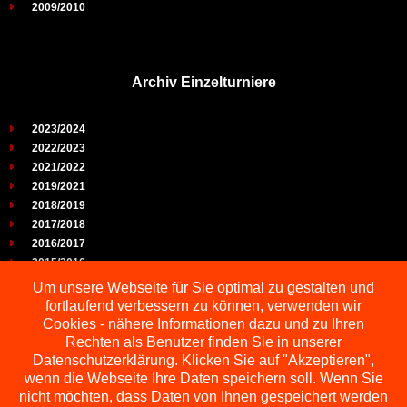
2009/2010
Archiv Einzelturniere
2023/2024
2022/2023
2021/2022
2019/2021
2018/2019
2017/2018
2016/2017
2015/2016
2014/2015
Um unsere Webseite für Sie optimal zu gestalten und
2013/2014
fortlaufend verbessern zu können, verwenden wir
2012/2013
Cookies - nähere Informationen dazu und zu Ihren
2011/2012
Rechten als Benutzer finden Sie in unserer
2010/2011
Datenschutzerklärung. Klicken Sie auf "Akzeptieren",
wenn die Webseite Ihre Daten speichern soll. Wenn Sie
2009/2010
nicht möchten, dass Daten von Ihnen gespeichert werden