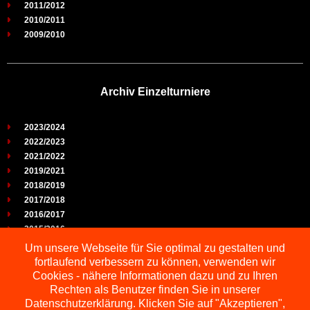
2011/2012
2010/2011
2009/2010
Archiv Einzelturniere
2023/2024
2022/2023
2021/2022
2019/2021
2018/2019
2017/2018
2016/2017
2015/2016
2014/2015
Um unsere Webseite für Sie optimal zu gestalten und
2013/2014
fortlaufend verbessern zu können, verwenden wir
2012/2013
Cookies - nähere Informationen dazu und zu Ihren
2011/2012
Rechten als Benutzer finden Sie in unserer
2010/2011
Datenschutzerklärung. Klicken Sie auf "Akzeptieren",