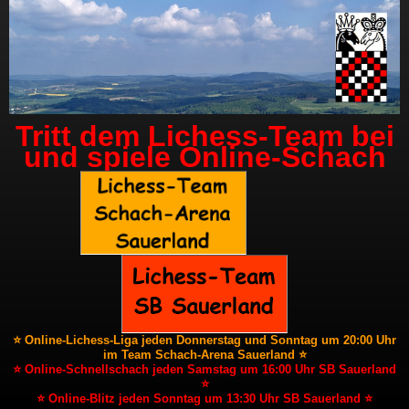
Tritt dem Lichess-Team bei
und spiele Online-Schach
⭐ Online-Lichess-Liga jeden Donnerstag und Sonntag um 20:00 Uhr
im Team Schach-Arena Sauerland ⭐
⭐ Online-Schnellschach jeden Samstag um 16:00 Uhr SB Sauerland
⭐
⭐ Online-Blitz jeden Sonntag um 13:30 Uhr SB Sauerland ⭐