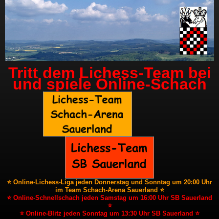
Tritt dem Lichess-Team bei
und spiele Online-Schach
⭐ Online-Lichess-Liga jeden Donnerstag und Sonntag um 20:00 Uhr
im Team Schach-Arena Sauerland ⭐
⭐ Online-Schnellschach jeden Samstag um 16:00 Uhr SB Sauerland
⭐
⭐ Online-Blitz jeden Sonntag um 13:30 Uhr SB Sauerland ⭐