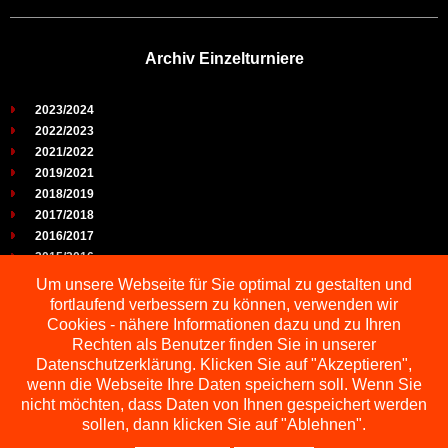
Archiv Einzelturniere
2023/2024
2022/2023
2021/2022
2019/2021
2018/2019
2017/2018
2016/2017
2015/2016
2014/2015
Um unsere Webseite für Sie optimal zu gestalten und
2013/2014
fortlaufend verbessern zu können, verwenden wir
2012/2013
Cookies - nähere Informationen dazu und zu Ihren
2011/2012
Rechten als Benutzer finden Sie in unserer
2010/2011
Datenschutzerklärung. Klicken Sie auf "Akzeptieren",
wenn die Webseite Ihre Daten speichern soll. Wenn Sie
2009/2010
nicht möchten, dass Daten von Ihnen gespeichert werden
sollen, dann klicken Sie auf "Ablehnen".