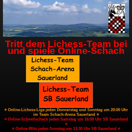
Tritt dem Lichess-Team bei
und spiele Online-Schach
⭐ Online-Lichess-Liga jeden Donnerstag und Sonntag um 20:00 Uhr
im Team Schach-Arena Sauerland ⭐
⭐ Online-Schnellschach jeden Samstag um 16:00 Uhr SB Sauerland
⭐
⭐ Online-Blitz jeden Sonntag um 13:30 Uhr SB Sauerland ⭐