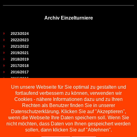
Archiv Einzelturniere
2023/2024
2022/2023
2021/2022
2019/2021
2018/2019
2017/2018
2016/2017
2015/2016
2014/2015
Um unsere Webseite für Sie optimal zu gestalten und
2013/2014
fortlaufend verbessern zu können, verwenden wir
2012/2013
Cookies - nähere Informationen dazu und zu Ihren
2011/2012
Rechten als Benutzer finden Sie in unserer
2010/2011
Datenschutzerklärung. Klicken Sie auf "Akzeptieren",
wenn die Webseite Ihre Daten speichern soll. Wenn Sie
2009/2010
nicht möchten, dass Daten von Ihnen gespeichert werden
sollen, dann klicken Sie auf "Ablehnen".