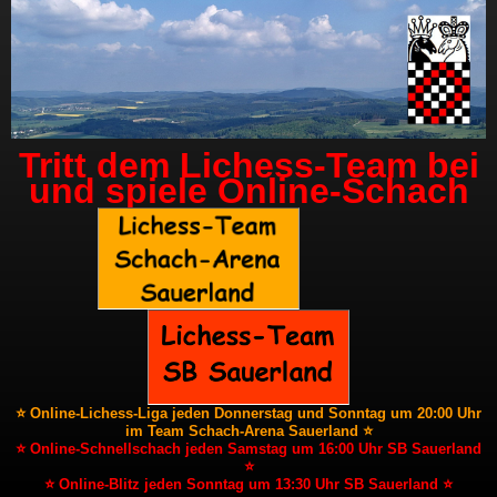
Tritt dem Lichess-Team bei
und spiele Online-Schach
⭐ Online-Lichess-Liga jeden Donnerstag und Sonntag um 20:00 Uhr
im Team Schach-Arena Sauerland ⭐
⭐ Online-Schnellschach jeden Samstag um 16:00 Uhr SB Sauerland
⭐
⭐ Online-Blitz jeden Sonntag um 13:30 Uhr SB Sauerland ⭐