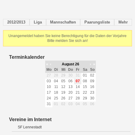
2012/2013
Liga
Mannschaften
Paarungsliste
Mehr
Unangemeldet haben Sie keine Berechtigung für die Daten der Vorjahre
Bitte melden Sie sich an!
Terminkalender
«
‹
August 26
›
»
Mo
Di
Mi
Do
Fr
Sa
So
27
28
29
30
31
01
02
03
04
05
06
07
08
09
10
11
12
13
14
15
16
17
18
19
20
21
22
23
24
25
26
27
28
29
30
31
01
02
03
04
05
06
Vereine im Internet
SF Lennestadt