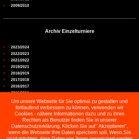
2009/2010
Archiv Einzelturniere
2023/2024
2022/2023
2021/2022
2019/2021
2018/2019
2017/2018
2016/2017
2015/2016
2014/2015
Um unsere Webseite für Sie optimal zu gestalten und
2013/2014
fortlaufend verbessern zu können, verwenden wir
2012/2013
Cookies - nähere Informationen dazu und zu Ihren
2011/2012
Rechten als Benutzer finden Sie in unserer
2010/2011
Datenschutzerklärung. Klicken Sie auf "Akzeptieren",
wenn die Webseite Ihre Daten speichern soll. Wenn Sie
2009/2010
nicht möchten, dass Daten von Ihnen gespeichert werden