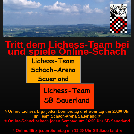
Tritt dem Lichess-Team bei
und spiele Online-Schach
⭐ Online-Lichess-Liga jeden Donnerstag und Sonntag um 20:00 Uhr
im Team Schach-Arena Sauerland ⭐
⭐ Online-Schnellschach jeden Samstag um 16:00 Uhr SB Sauerland
⭐
⭐ Online-Blitz jeden Sonntag um 13:30 Uhr SB Sauerland ⭐