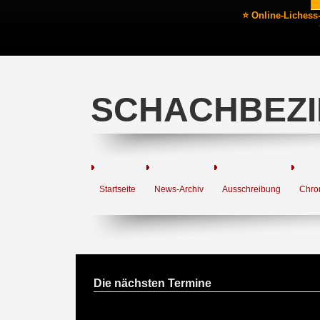
⭐ Online-Lichess
SCHACHBEZI
Startseite
News-Archiv
Ausschreibung
Chro
Die nächsten Termine