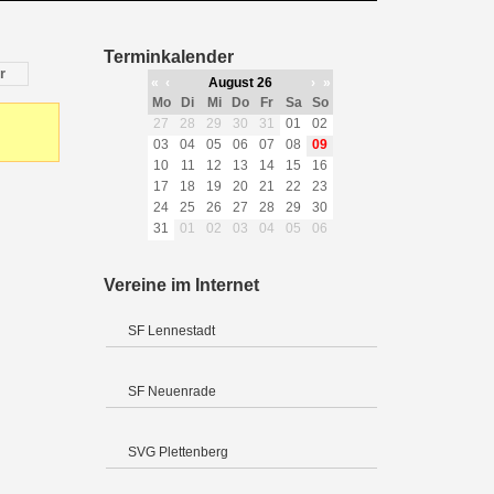
Terminkalender
r
«
‹
August 26
›
»
Mo
Di
Mi
Do
Fr
Sa
So
27
28
29
30
31
01
02
03
04
05
06
07
08
09
10
11
12
13
14
15
16
17
18
19
20
21
22
23
24
25
26
27
28
29
30
31
01
02
03
04
05
06
Vereine im Internet
SF Lennestadt
SF Neuenrade
SVG Plettenberg