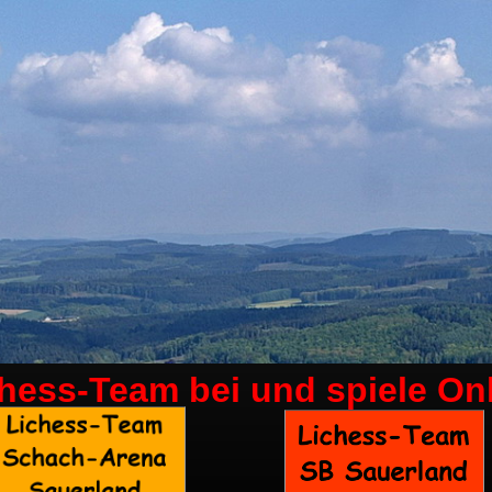
chess-Team bei
und spiele On