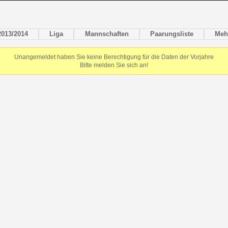
2013/2014
Liga
Mannschaften
Paarungsliste
Meh
Unangemeldet haben Sie keine Berechtigung für die Daten der Vorjahre
Bitte melden Sie sich an!