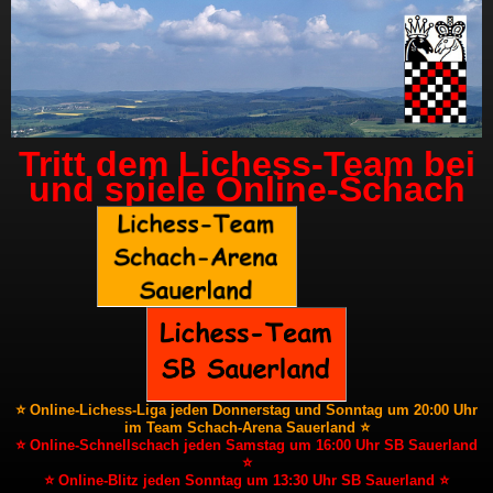
Tritt dem Lichess-Team bei
und spiele Online-Schach
⭐ Online-Lichess-Liga jeden Donnerstag und Sonntag um 20:00 Uhr
im Team Schach-Arena Sauerland ⭐
⭐ Online-Schnellschach jeden Samstag um 16:00 Uhr SB Sauerland
⭐
⭐ Online-Blitz jeden Sonntag um 13:30 Uhr SB Sauerland ⭐