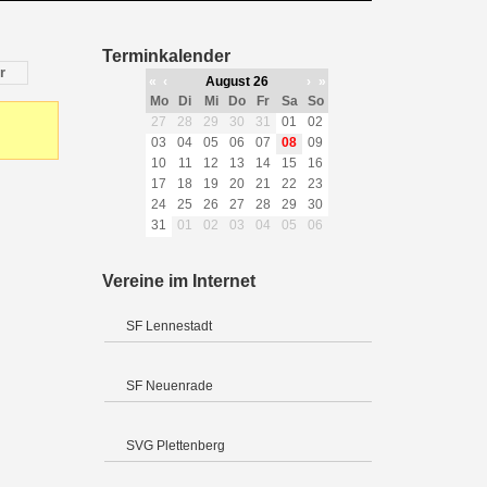
Terminkalender
r
«
‹
August 26
›
»
Mo
Di
Mi
Do
Fr
Sa
So
27
28
29
30
31
01
02
03
04
05
06
07
08
09
10
11
12
13
14
15
16
17
18
19
20
21
22
23
24
25
26
27
28
29
30
31
01
02
03
04
05
06
Vereine im Internet
SF Lennestadt
SF Neuenrade
SVG Plettenberg