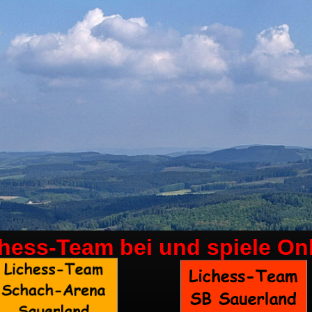
chess-Team bei
und spiele On