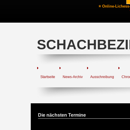
⭐ Online-Lichess
SCHACHBEZI
Startseite
News-Archiv
Ausschreibung
Chro
Die nächsten Termine