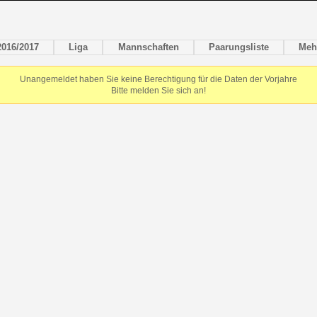
2016/2017
Liga
Mannschaften
Paarungsliste
Meh
Unangemeldet haben Sie keine Berechtigung für die Daten der Vorjahre
Bitte melden Sie sich an!