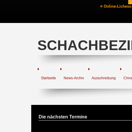
⭐ Online-Lichess
SCHACHBEZI
Startseite
News-Archiv
Ausschreibung
Chro
Die nächsten Termine