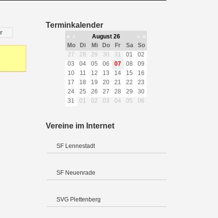
Terminkalender
r
«
‹
August 26
›
»
Mo
Di
Mi
Do
Fr
Sa
So
27
28
29
30
31
01
02
03
04
05
06
07
08
09
10
11
12
13
14
15
16
17
18
19
20
21
22
23
24
25
26
27
28
29
30
31
01
02
03
04
05
06
Vereine im Internet
SF Lennestadt
SF Neuenrade
SVG Plettenberg