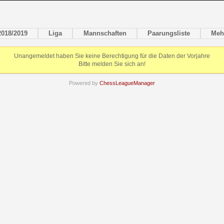
2018/2019
Liga
Mannschaften
Paarungsliste
Meh
Unangemeldet haben Sie keine Berechtigung für die Daten der Vorjahre
Bitte melden Sie sich an!
Powered by
ChessLeagueManager