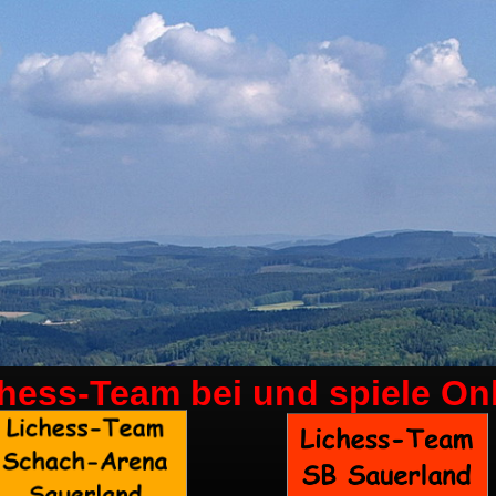
chess-Team bei
und spiele On