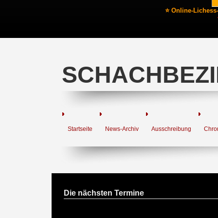
⭐ Online-Lichess
SCHACHBEZI
Startseite
News-Archiv
Ausschreibung
Chro
Die nächsten Termine