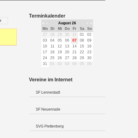
Terminkalender
r
«
‹
August 26
›
»
Mo
Di
Mi
Do
Fr
Sa
So
27
28
29
30
31
01
02
03
04
05
06
07
08
09
10
11
12
13
14
15
16
17
18
19
20
21
22
23
24
25
26
27
28
29
30
31
01
02
03
04
05
06
Vereine im Internet
SF Lennestadt
SF Neuenrade
SVG Plettenberg