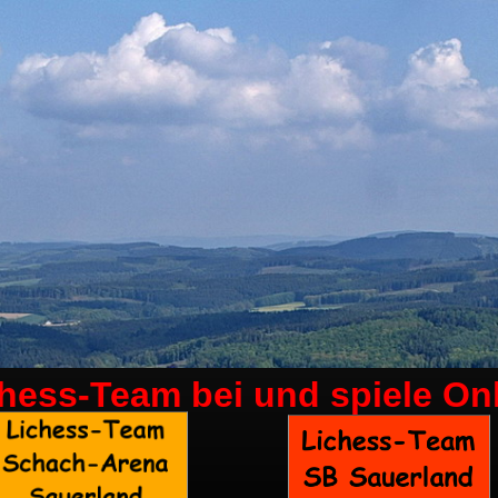
chess-Team bei
und spiele On