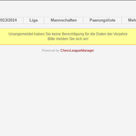
2013/2014
Liga
Mannschaften
Paarungsliste
Meh
Unangemeldet haben Sie keine Berechtigung für die Daten der Vorjahre
Bitte melden Sie sich an!
Powered by
ChessLeagueManager