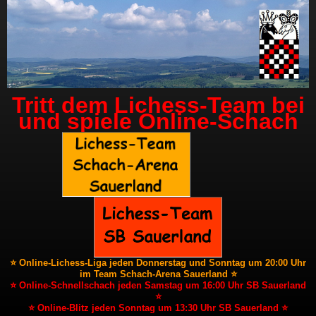
Tritt dem Lichess-Team bei
und spiele Online-Schach
⭐ Online-Lichess-Liga jeden Donnerstag und Sonntag um 20:00 Uhr
im Team Schach-Arena Sauerland ⭐
⭐ Online-Schnellschach jeden Samstag um 16:00 Uhr SB Sauerland
⭐
⭐ Online-Blitz jeden Sonntag um 13:30 Uhr SB Sauerland ⭐