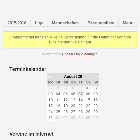
2015/2016
Liga
Mannschaften
Paarungsliste
Mehr
Unangemeldet haben Sie keine Berechtigung für die Daten der Vorjahre
Bitte melden Sie sich an!
Powered by
ChessLeagueManager
Terminkalender
«
‹
August 26
›
»
Mo
Di
Mi
Do
Fr
Sa
So
27
28
29
30
31
01
02
03
04
05
06
07
08
09
10
11
12
13
14
15
16
17
18
19
20
21
22
23
24
25
26
27
28
29
30
31
01
02
03
04
05
06
Vereine im Internet