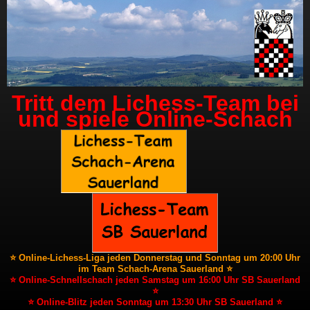
Tritt dem Lichess-Team bei
und spiele Online-Schach
⭐ Online-Lichess-Liga jeden Donnerstag und Sonntag um 20:00 Uhr
im Team Schach-Arena Sauerland ⭐
⭐ Online-Schnellschach jeden Samstag um 16:00 Uhr SB Sauerland
⭐
⭐ Online-Blitz jeden Sonntag um 13:30 Uhr SB Sauerland ⭐