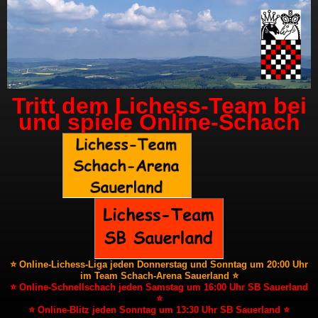
Tritt dem Lichess-Team bei
und spiele Online-Schach
⭐ Online-Lichess-Liga jeden Donnerstag und Sonntag um 20:00 Uhr
im Team Schach-Arena Sauerland ⭐
⭐ Online-Schnellschach jeden Samstag um 16:00 Uhr SB Sauerland
⭐
⭐ Online-Blitz jeden Sonntag um 13:30 Uhr SB Sauerland ⭐