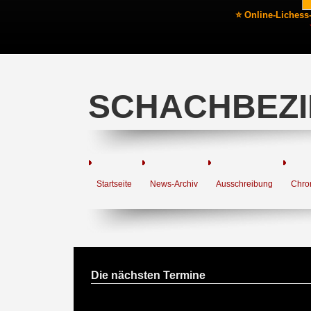
⭐ Online-Lichess
SCHACHBEZI
Startseite
News-Archiv
Ausschreibung
Chro
Die nächsten Termine