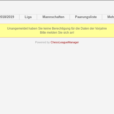
2018/2019
Liga
Mannschaften
Paarungsliste
Meh
Unangemeldet haben Sie keine Berechtigung für die Daten der Vorjahre
Bitte melden Sie sich an!
Powered by
ChessLeagueManager