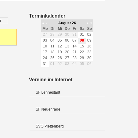
Terminkalender
r
«
‹
August 26
›
»
Mo
Di
Mi
Do
Fr
Sa
So
27
28
29
30
31
01
02
03
04
05
06
07
08
09
10
11
12
13
14
15
16
17
18
19
20
21
22
23
24
25
26
27
28
29
30
31
01
02
03
04
05
06
Vereine im Internet
SF Lennestadt
SF Neuenrade
SVG Plettenberg