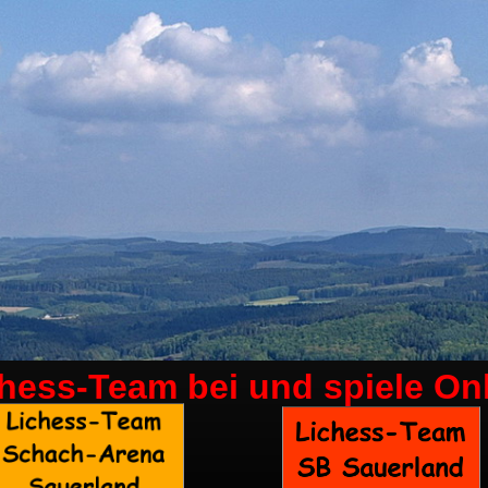
chess-Team bei
und spiele On