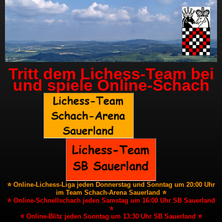
Tritt dem Lichess-Team bei
und spiele Online-Schach
⭐ Online-Lichess-Liga jeden Donnerstag und Sonntag um 20:00 Uhr
im Team Schach-Arena Sauerland ⭐
⭐ Online-Schnellschach jeden Samstag um 16:00 Uhr SB Sauerland
⭐
⭐ Online-Blitz jeden Sonntag um 13:30 Uhr SB Sauerland ⭐