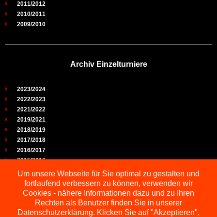
2011/2012
2010/2011
2009/2010
Archiv Einzelturniere
2023/2024
2022/2023
2021/2022
2019/2021
2018/2019
2017/2018
2016/2017
2015/2016
2014/2015
Um unsere Webseite für Sie optimal zu gestalten und
2013/2014
fortlaufend verbessern zu können, verwenden wir
2012/2013
Cookies - nähere Informationen dazu und zu Ihren
2011/2012
Rechten als Benutzer finden Sie in unserer
2010/2011
Datenschutzerklärung. Klicken Sie auf "Akzeptieren",