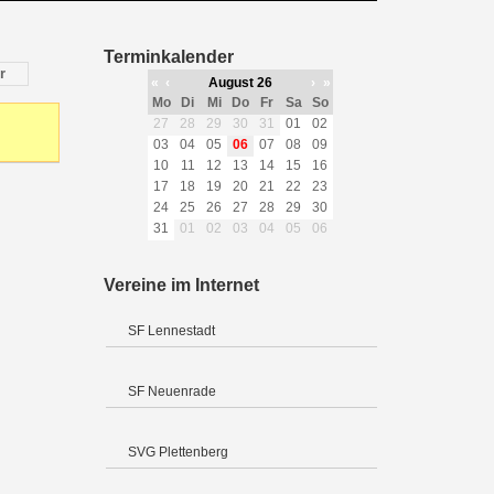
Terminkalender
r
«
‹
August 26
›
»
Mo
Di
Mi
Do
Fr
Sa
So
27
28
29
30
31
01
02
03
04
05
06
07
08
09
10
11
12
13
14
15
16
17
18
19
20
21
22
23
24
25
26
27
28
29
30
31
01
02
03
04
05
06
Vereine im Internet
SF Lennestadt
SF Neuenrade
SVG Plettenberg