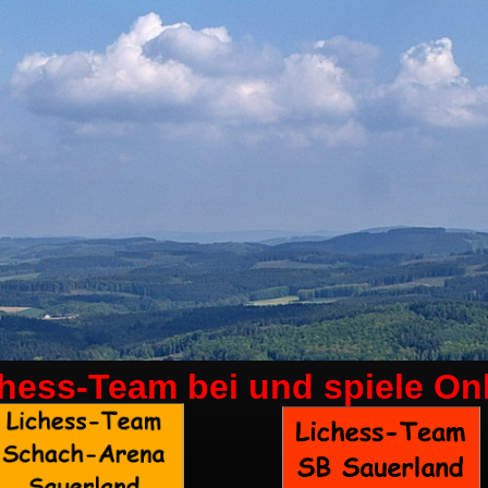
chess-Team bei
und spiele On