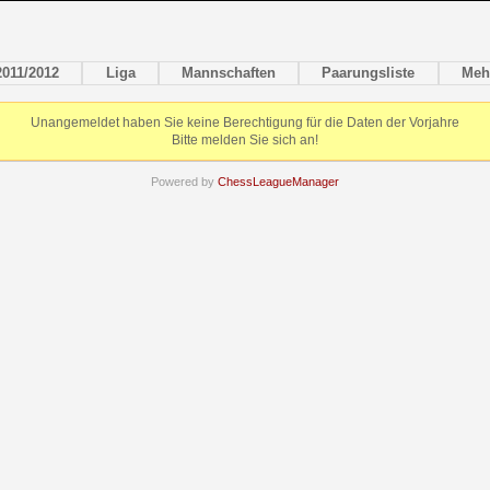
2011/2012
Liga
Mannschaften
Paarungsliste
Meh
Unangemeldet haben Sie keine Berechtigung für die Daten der Vorjahre
Bitte melden Sie sich an!
Powered by
ChessLeagueManager