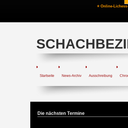
⭐ Online-Lichess
SCHACHBEZI
Startseite
News-Archiv
Ausschreibung
Chro
Die nächsten Termine