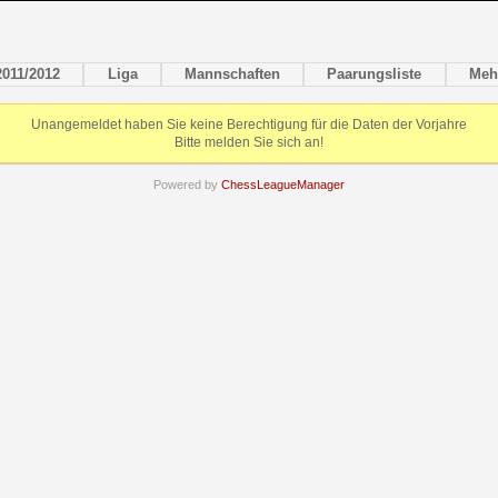
2011/2012
Liga
Mannschaften
Paarungsliste
Meh
Unangemeldet haben Sie keine Berechtigung für die Daten der Vorjahre
Bitte melden Sie sich an!
Powered by
ChessLeagueManager