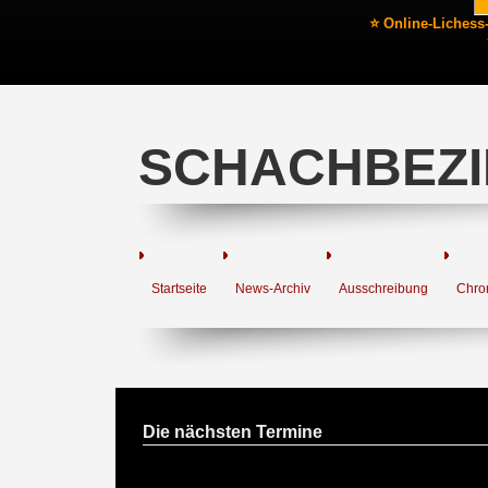
⭐ Online-Lichess
SCHACHBEZI
Startseite
News-Archiv
Ausschreibung
Chro
Die nächsten Termine