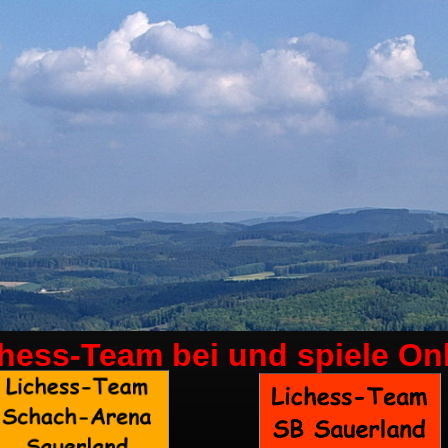
chess-Team bei
und spiele On