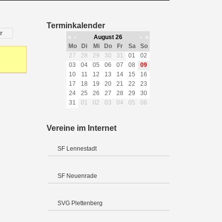
Terminkalender
r
«
‹
August 26
›
»
Mo
Di
Mi
Do
Fr
Sa
So
27
28
29
30
31
01
02
03
04
05
06
07
08
09
10
11
12
13
14
15
16
17
18
19
20
21
22
23
24
25
26
27
28
29
30
31
01
02
03
04
05
06
Vereine im Internet
SF Lennestadt
SF Neuenrade
SVG Plettenberg