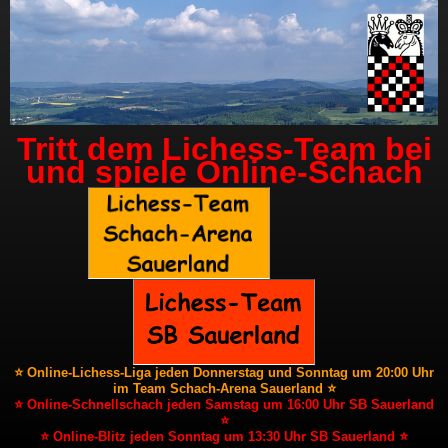
Tritt dem Lichess-Team bei
und spiele Online-Schach
⭐ Online-Lichess-Liga jeden Donnerstag und Sonntag um 20:00 Uhr
im Team Schach-Arena Sauerland ⭐
⭐ Online-Schnellschach jeden Samstag um 16:00 Uhr SB Sauerland
⭐
⭐ Online-Blitz jeden Sonntag um 13:30 Uhr SB Sauerland ⭐