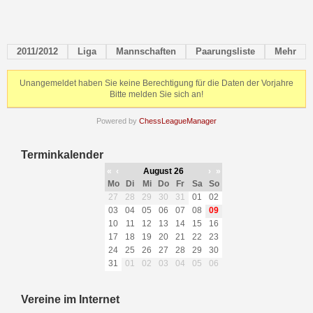
2011/2012
Liga
Mannschaften
Paarungsliste
Mehr
Unangemeldet haben Sie keine Berechtigung für die Daten der Vorjahre
Bitte melden Sie sich an!
Powered by
ChessLeagueManager
Terminkalender
«
‹
August 26
›
»
Mo
Di
Mi
Do
Fr
Sa
So
27
28
29
30
31
01
02
03
04
05
06
07
08
09
10
11
12
13
14
15
16
17
18
19
20
21
22
23
24
25
26
27
28
29
30
31
01
02
03
04
05
06
Vereine im Internet