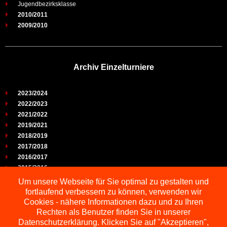
Jugendbezirksklasse
2010/2011
2009/2010
Archiv Einzelturniere
2023/2024
2022/2023
2021/2022
2019/2021
2018/2019
2017/2018
2016/2017
2015/2016
2014/2015
Um unsere Webseite für Sie optimal zu gestalten und
2013/2014
fortlaufend verbessern zu können, verwenden wir
2012/2013
Cookies - nähere Informationen dazu und zu Ihren
2011/2012
Rechten als Benutzer finden Sie in unserer
2010/2011
Datenschutzerklärung. Klicken Sie auf "Akzeptieren",