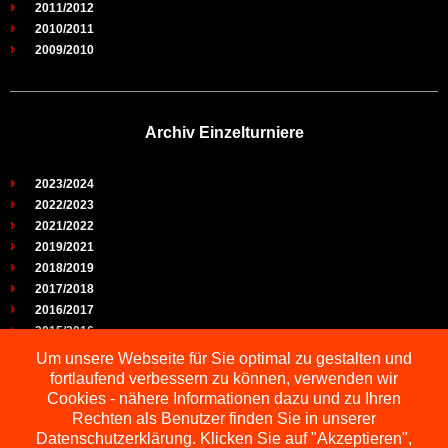
2011/2012
2010/2011
2009/2010
Archiv Einzelturniere
2023/2024
2022/2023
2021/2022
2019/2021
2018/2019
2017/2018
2016/2017
2015/2016
2014/2015
Um unsere Webseite für Sie optimal zu gestalten und
2013/2014
fortlaufend verbessern zu können, verwenden wir
2012/2013
Cookies - nähere Informationen dazu und zu Ihren
2011/2012
Rechten als Benutzer finden Sie in unserer
2010/2011
Datenschutzerklärung. Klicken Sie auf "Akzeptieren",