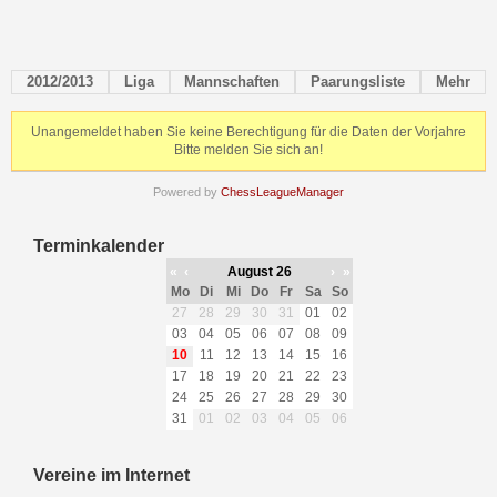
2012/2013
Liga
Mannschaften
Paarungsliste
Mehr
Unangemeldet haben Sie keine Berechtigung für die Daten der Vorjahre
Bitte melden Sie sich an!
Powered by
ChessLeagueManager
Terminkalender
«
‹
August 26
›
»
Mo
Di
Mi
Do
Fr
Sa
So
27
28
29
30
31
01
02
03
04
05
06
07
08
09
10
11
12
13
14
15
16
17
18
19
20
21
22
23
24
25
26
27
28
29
30
31
01
02
03
04
05
06
Vereine im Internet