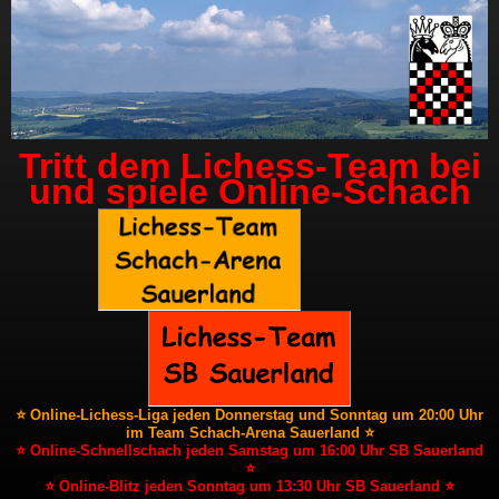
Tritt dem Lichess-Team bei
und spiele Online-Schach
⭐ Online-Lichess-Liga jeden Donnerstag und Sonntag um 20:00 Uhr
im Team Schach-Arena Sauerland ⭐
⭐ Online-Schnellschach jeden Samstag um 16:00 Uhr SB Sauerland
⭐
⭐ Online-Blitz jeden Sonntag um 13:30 Uhr SB Sauerland ⭐