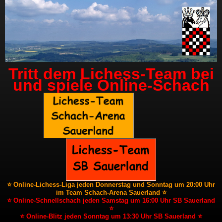
Tritt dem Lichess-Team bei
und spiele Online-Schach
⭐ Online-Lichess-Liga jeden Donnerstag und Sonntag um 20:00 Uhr
im Team Schach-Arena Sauerland ⭐
⭐ Online-Schnellschach jeden Samstag um 16:00 Uhr SB Sauerland
⭐
⭐ Online-Blitz jeden Sonntag um 13:30 Uhr SB Sauerland ⭐