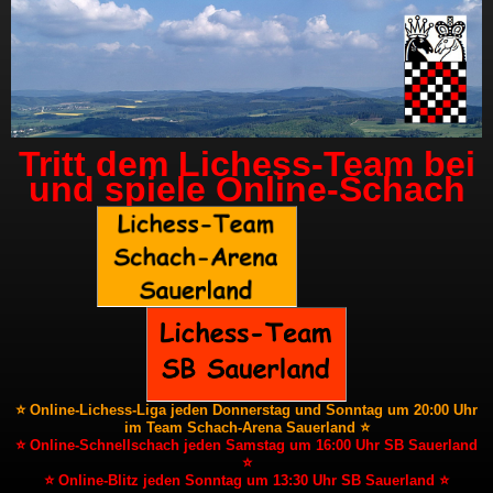
Tritt dem Lichess-Team bei
und spiele Online-Schach
⭐ Online-Lichess-Liga jeden Donnerstag und Sonntag um 20:00 Uhr
im Team Schach-Arena Sauerland ⭐
⭐ Online-Schnellschach jeden Samstag um 16:00 Uhr SB Sauerland
⭐
⭐ Online-Blitz jeden Sonntag um 13:30 Uhr SB Sauerland ⭐