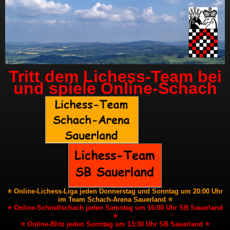
Tritt dem Lichess-Team bei
und spiele Online-Schach
⭐ Online-Lichess-Liga jeden Donnerstag und Sonntag um 20:00 Uhr
im Team Schach-Arena Sauerland ⭐
⭐ Online-Schnellschach jeden Samstag um 16:00 Uhr SB Sauerland
⭐
⭐ Online-Blitz jeden Sonntag um 13:30 Uhr SB Sauerland ⭐