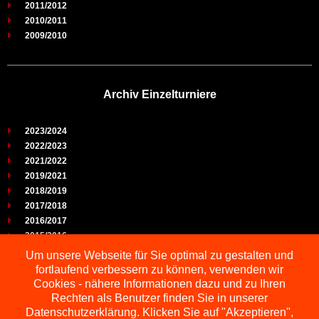
2011/2012
2010/2011
2009/2010
Archiv Einzelturniere
2023/2024
2022/2023
2021/2022
2019/2021
2018/2019
2017/2018
2016/2017
2015/2016
2014/2015
Um unsere Webseite für Sie optimal zu gestalten und
2013/2014
fortlaufend verbessern zu können, verwenden wir
2012/2013
Cookies - nähere Informationen dazu und zu Ihren
2011/2012
Rechten als Benutzer finden Sie in unserer
2010/2011
Datenschutzerklärung. Klicken Sie auf "Akzeptieren",