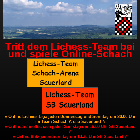
Tritt dem Lichess-Team bei
und spiele Online-Schach
⭐ Online-Lichess-Liga jeden Donnerstag und Sonntag um 20:00 Uhr
im Team Schach-Arena Sauerland ⭐
⭐ Online-Schnellschach jeden Samstag um 16:00 Uhr SB Sauerland
⭐
⭐ Online-Blitz jeden Sonntag um 13:30 Uhr SB Sauerland ⭐