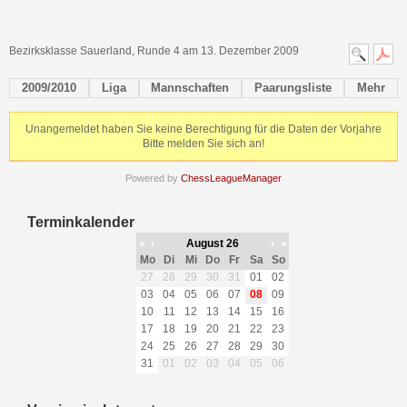
Bezirksklasse Sauerland, Runde 4 am 13. Dezember 2009
2009/2010
Liga
Mannschaften
Paarungsliste
Mehr
Unangemeldet haben Sie keine Berechtigung für die Daten der Vorjahre
Bitte melden Sie sich an!
Powered by
ChessLeagueManager
Terminkalender
«
‹
August 26
›
»
Mo
Di
Mi
Do
Fr
Sa
So
27
28
29
30
31
01
02
03
04
05
06
07
08
09
10
11
12
13
14
15
16
17
18
19
20
21
22
23
24
25
26
27
28
29
30
31
01
02
03
04
05
06